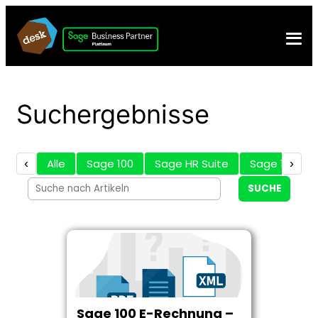
Suchergebnisse
‹
Alle
Sage 100
Sage HR Suite
Sage 100 Zu
›
SUCHE
Sage 100 E-Rechnung –