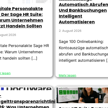
Automatisch Abrufe
gitale Personalakte
Und Bankbuchungen
 Der Sage HR Suite:
Intelligent
rum Unternehmen
Automatisieren
tzt Handeln Sollten
2. August 2026
ugust 2026
Sage 100 Onlinebanking:
itale Personalakte Sage HR
Kontoauszüge automatisc
te: Warum Unternehmen
abrufen und Bankbuchung
zt handeln sollten […]
intelligent automatisieren 
r lesen
Mehr lesen
-
tgelttransparenzrichtlinie
26: Was Unternehmen