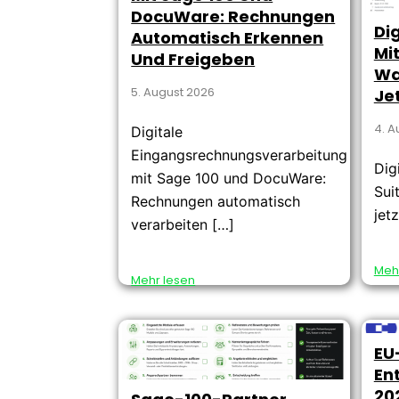
DocuWare: Rechnungen
Di
Automatisch Erkennen
Mit
Und Freigeben
Wa
5. August 2026
Je
4. A
Digitale
Eingangsrechnungsverarbeitung
Dig
mit Sage 100 und DocuWare:
Sui
Rechnungen automatisch
jet
verarbeiten […]
Meh
Mehr lesen
EU
En
20