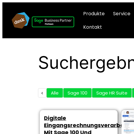
Produkte
Service
Kontakt
Suchergebn
‹
Alle
Sage 100
Sage HR Suite
Digitale
Eingangsrechnungsverarbeitu
Mit Sage 100 Und