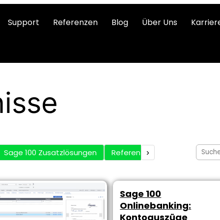
Support
Referenzen
Blog
Über Uns
Karrier
isse
Sage 100 Zusatzlösungen
Referenzen
›
Sage 100
ng
Onlinebanking:
Kontoauszüge