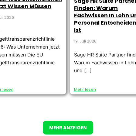
Sage HR Suite Partne
tzt Wissen Müssen
Finden: Warum
Fachwissen In Lohn U
Juli 2026
Personal Entscheide
Ist
-
gelttransparenzrichtlinie
19. Juli 2026
6: Was Unternehmen jetzt
sen müssen Die EU
Sage HR Suite Partner find
gelttransparenzrichtlinie
Warum Fachwissen in Loh
und […]
r lesen
Mehr lesen
MEHR ANZEIGEN