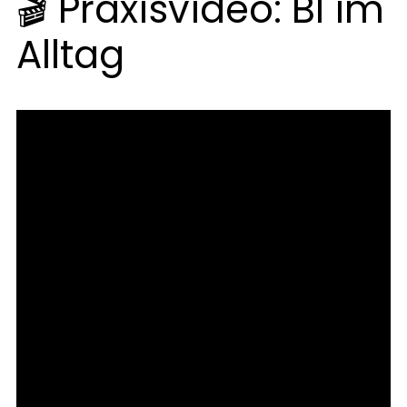
🎬 Praxisvideo: BI im
Alltag