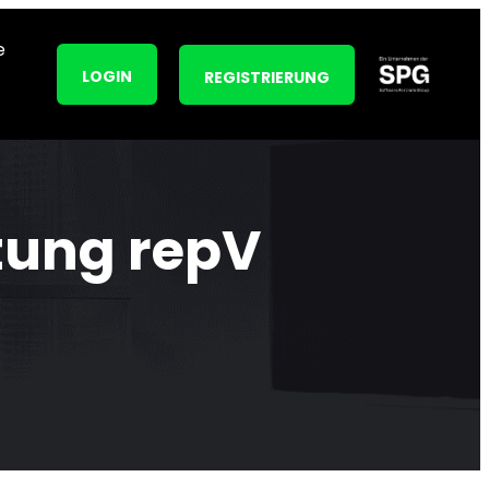
e
LOGIN
REGISTRIERUNG
tung repV