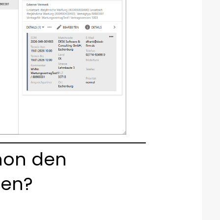
hon den
ten?