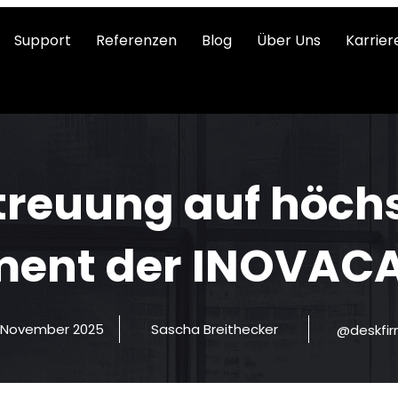
Support
Referenzen
Blog
Über Uns
Karrier
treuung auf höch
ment der INOVA
. November 2025
Sascha Breithecker
@deskfi