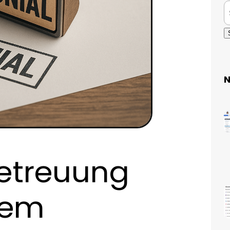
N
etreuung
tem