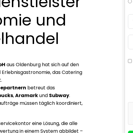
enstleister
omie und
lhandel
bH
aus Oldenburg hat sich auf den
d Erlebnisgastronomie, das Catering
.
cepartnern
betreut das
bucks
,
Aramark
und
Subway
.
ufträge müssen täglich koordiniert,
ervicekontor eine Lösung, die alle
wertung in einem System abbildet –