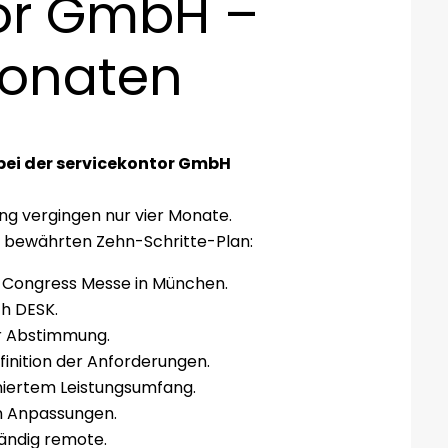
tor GmbH –
Monaten
 bei der servicekontor GmbH
ng vergingen nur vier Monate.
m bewährten Zehn-Schritte-Plan:
 Congress Messe in München.
ch DESK.
r Abstimmung.
inition der Anforderungen.
iniertem Leistungsumfang.
en Anpassungen.
tändig remote.