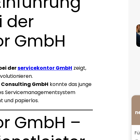
Einführung
i der
tor GmbH
bei der
servicekontor GmbH
zeigt,
volutionieren.
& Consulting GmbH
konnte das junge
nes Servicemanagementsystem
nt und papierlos.
n
tor GmbH –
Fü