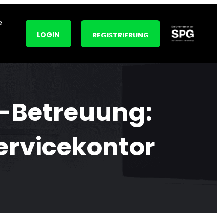
e
LOGIN
REGISTRIERUNG
p-Betreuung:
ervicekontor
m