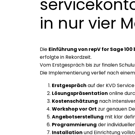
servicekon
in nur vier 
Die
Einführung von repV for Sage 100
erfolgte in Rekordzeit.
Vom Erstgespräch bis zur finalen Schulu
Die Implementierung verlief nach eine
Erstgespräch
auf der KVD Service
Lösungspräsentation
online dur
Kostenschätzung
nach intensive
Workshop vor Ort
zur genauen Def
Angebotserstellung
mit klar def
Programmierung
der individuell
Installation
und Einrichtung volls