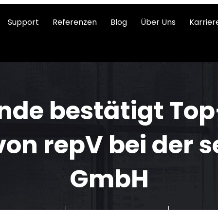
Support
Referenzen
Blog
Über Uns
Karrier
nde bestätigt To
von repV bei der s
GmbH
. November 2025
Sascha Breithecker
@deskfir