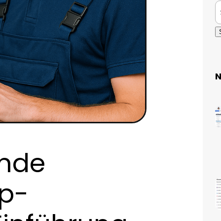
N
unde
op-