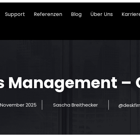
Support
Referenzen
Blog
Über Uns
Karrier
s Management – 
. November 2025
Sascha Breithecker
@deskfi