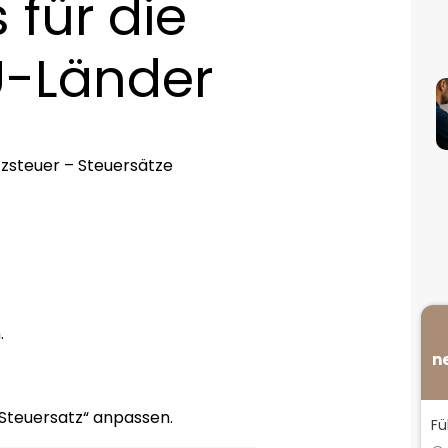
 für die
U-Länder
zsteuer – Steuersätze
.
n
Steuersatz“ anpassen.
Fü