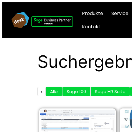
Produkte
Service
Kontakt
Suchergebn
‹
Alle
Sage 100
Sage HR Suite