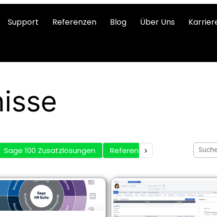
Support
Referenzen
Blog
Über Uns
Karrier
isse
Sage 100 Zusatzlösungen
Referenzen
›