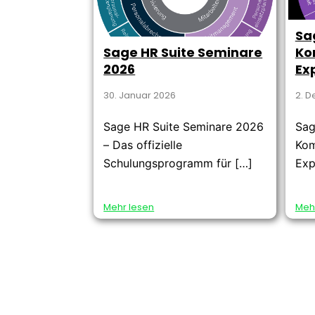
Sa
Sage HR Suite Seminare
Ko
2026
Ex
30. Januar 2026
2. 
Sage HR Suite Seminare 2026
Sag
– Das offizielle
Kom
Schulungsprogramm für […]
Exp
Mehr lesen
Meh