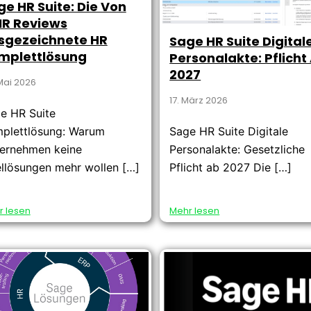
ge HR Suite: Die Von
R Reviews
sgezeichnete HR
Sage HR Suite Digital
mplettlösung
Personalakte: Pflicht
2027
Mai 2026
17. März 2026
e HR Suite
plettlösung: Warum
Sage HR Suite Digitale
ernehmen keine
Personalakte: Gesetzliche
ellösungen mehr wollen […]
Pflicht ab 2027 Die […]
r lesen
Mehr lesen