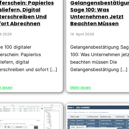
ferschein: Papierlos
Gelangensbestätigu
liefern, Digital
Sage 100: Was
terschreiben Und
Unternehmen Jetzt
fort Abrechnen
Beachten Müssen
uli 2026
14. April 2026
e 100 digitaler
Gelangensbestätigung Sag
ferschein: Papierlos
100: Was Unternehmen jet
iefern, digital
beachten müssen Die
erschreiben und sofort […]
Gelangensbestätigung […]
r lesen
Mehr lesen