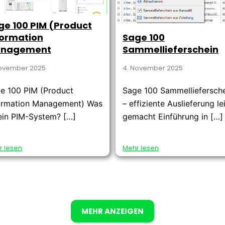
ge 100 PIM (Product
formation
Sage 100
nagement
Sammellieferschein
November 2025
4. November 2025
e 100 PIM (Product
Sage 100 Sammelliefersch
ormation Management) Was
– effiziente Auslieferung le
 ein PIM-System? […]
gemacht Einführung in […]
r lesen
Mehr lesen
MEHR ANZEIGEN