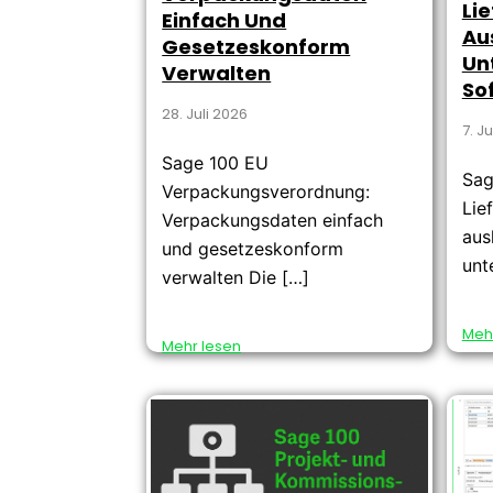
Lie
Einfach Und
Aus
Gesetzeskonform
Un
Verwalten
So
28. Juli 2026
7. J
Sage 100 EU
Sag
Verpackungsverordnung:
Lie
Verpackungsdaten einfach
ausl
und gesetzeskonform
unt
verwalten Die […]
Meh
Mehr lesen