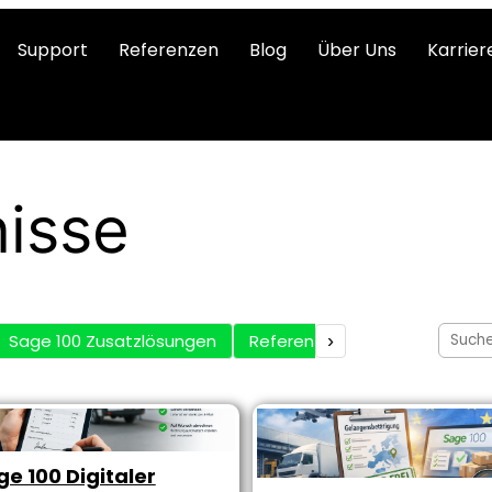
Support
Referenzen
Blog
Über Uns
Karrier
isse
Sage 100 Zusatzlösungen
Referenzen
›
ge 100 Digitaler