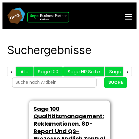
Suchergebnisse
‹
Alle
Sage 100
Sage HR Suite
Sage 100 Zu
›
SUCHE
Sage 100
Qualitätsmanagement:
Reklamationen, 8D-
Report Und QS-
Prozesse Endlich Zentral