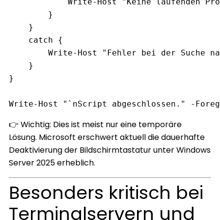
Write-Host
"Keine laufenden Pro
        }

    }

catch
 {

Write-Host
"Fehler bei der Suche na
    }

}

Write-Host
"`nScript abgeschlossen."
-
Foreg
👉 Wichtig: Dies ist meist nur eine temporäre
Lösung. Microsoft erschwert aktuell die dauerhafte
Deaktivierung der Bildschirmtastatur unter Windows
Server 2025 erheblich.
Besonders kritisch bei
Terminalservern und