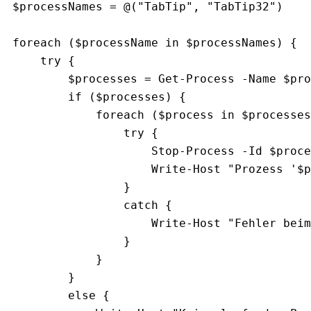
$processNames
=
 @(
"TabTip"
, 
"TabTip32"
)

foreach
 (
$processName
in
$processNames
) {

try
 {

$processes
=
Get-Process
-
Name
$pro
if
 (
$processes
) {

foreach
 (
$process
in
$processes
try
 {

Stop-Process
-
Id
$proce
Write-Host
"Prozess '
$p
                }

catch
 {

Write-Host
"Fehler beim
                }

            }

        }

else
 {
