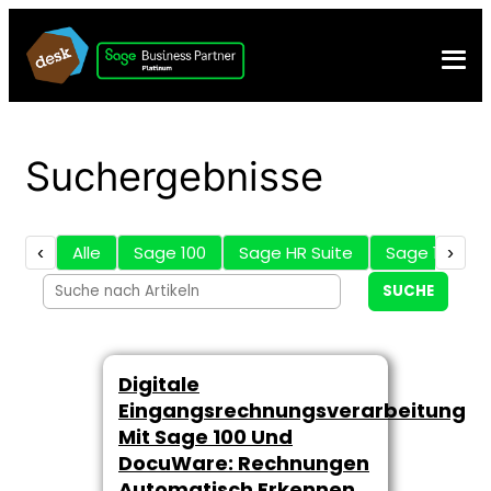
Suchergebnisse
‹
Alle
Sage 100
Sage HR Suite
Sage 100 Zu
›
SUCHE
Digitale
Eingangsrechnungsverarbeitung
Mit Sage 100 Und
DocuWare: Rechnungen
Automatisch Erkennen