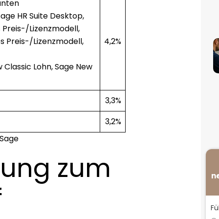
ianten
Sage HR Suite Desktop,
s Preis-/Lizenzmodell,
s Preis-/Lizenzmodell,
4,2%
 Classic Lohn, Sage New
3,3%
3,2%
 Sage
sung zum
n
f
Fü