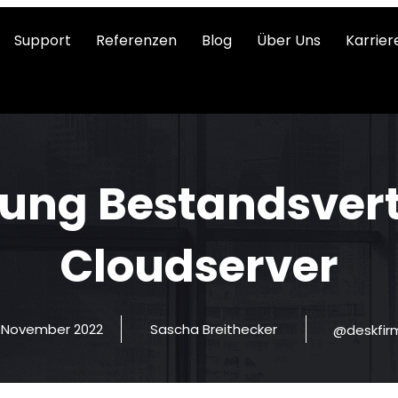
Support
Referenzen
Blog
Über Uns
Karrier
ung Bestandsver
Cloudserver
. November 2022
Sascha Breithecker
@deskfir