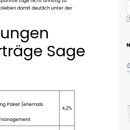
pannte Lage nicht unnötig zu
leiben damit deutlich unter der
sungen
rträge Sage
N
ing Paket (ehemals
4,2%
enmanagement