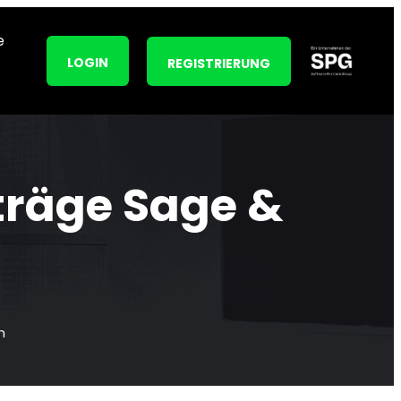
e
LOGIN
REGISTRIERUNG
träge Sage &
m